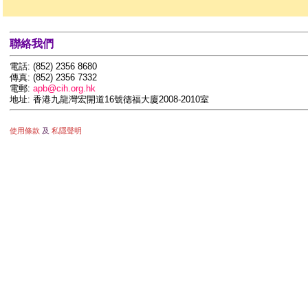
參觀 "地理空間實驗室" (2025.08.19)
詳情
調解和仲裁與香港物業管理 (2025.08.06)
詳情
参观 "展城馆" (2025.07.26)
詳情
地中海貧血兒童基金愛心賣旗 (2025.07.19)
詳情
聯絡我們
内地会员到香港考察 (2025.07.12)
詳情
參觀 "圍方" (2025.06.17)
詳情
電話: (852) 2356 8680
ESG 講座 "建築物的減碳、氣候適應與韌性及物業管理從業員成為房地產 ES
傳真: (852) 2356 7332
面試技巧工作坊 (2025.05.12)
詳情
電郵:
apb@cih.org.hk
房協長者安居資源中心「樂齡家居睇真 D + 智醒家居睇真 D」導賞 (2025
地址: 香港九龍灣宏開道16號德福大廈2008-2010室
法律講座 "2024年建築物管理（修訂）條例" (2025.04.09)
詳情
無錫・武漢訪問交流團 (2025.03.26)
詳情
暢遊郊遊樂逍遙X 無痕山林 (2025.03.08)
詳情
Working Schedule for CIHAPB Secretariat (2025.01.28)
詳情
使用條款
及
私隱聲明
特許房屋經理學會亞太分會2024 年度大會" (2025.01.09)
詳情
Working Schedule for CIHAPB Secretariat (2024.12.24)
詳情
香港視網膜病變協會港島慈善賣旗活動 (2024.12.21)
詳情
CIHAPB Annual Conference 2024 - Elevating Property Manageme
實地參觀 The Henderson" (2024.12.06)
詳情
法律講座 "多層建築物水管維修責任誰屬" (2024.10.26)
詳情
誠信為本的專業物業管理 (2024.09.30)
詳情
桌球體驗班 (2024.09.27)
詳情
升降機的管理、優化及「優質升降機服務認可計劃」 (2024.09.25)
詳
Working Schedule for CIHAPB Secretariat (2024.09.17)
詳情
特許房屋經理學會亞太分會周年晚宴2024 (2024.09.12)
詳情
WEEE · PARK 實地參觀 (2024.08.31)
詳情
Site Tour to Discovery Bay (2024.07.13)
詳情
Master of Urban Studies and Housing Management (MUS&HM) Pro
******************************************************************************