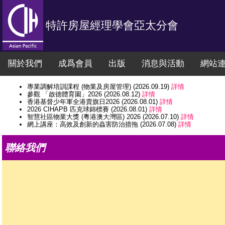
特許房屋經理學會亞太分會
關於我們
成爲會員
出版
消息與活動
網站
專業調解培訓課程 (物業及房屋管理) (2026.09.19)
詳情
參觀 「啟德體育園」2026 (2026.08.12)
詳情
香港基督少年軍全港賣旗日2026 (2026.08.01)
詳情
2026 CIHAPB 匹克球錦標賽 (2026.08.01)
詳情
智慧社區物業大獎 (粵港澳大灣區) 2026 (2026.07.10)
詳情
網上講座：高效及創新的蟲害防治措拖 (2026.07.08)
詳情
啟德體育園CIHAPB夜跑活動 (2026.06.25)
詳情
CIHAPB 講座：物業管理糾紛解決案例分析 暨 專業調解員 頒證典禮 (202
聯絡我們
工業傷亡權益會 2026年6月6日全港賣旗日 (2026.06.06)
詳情
網上講座法律知識系列 : 物業管理中如何解讀『滋擾』 (2026.06.03)
參觀「前深水埗配水庫」 (2026.05.09)
詳情
參觀「安全社區體驗館」 (2026.05.09)
詳情
CIHAPB Annual Conference 2025 - Housing Future: Re-Invente
特許房屋經理學會亞太分會秘書處工作時間 (2026.22.16)
詳情
網上講座 「建築物早期火災偵測」 (2026.01.29)
詳情
特許房屋經理學會亞太分會秘書處工作時間 (2025.12.31)
詳情
特許房屋經理學會亞太分會秘書處工作時間 (2025.12.24)
詳情
特許房屋經理學會亞太分會周年晚宴2025 (2025.11.03)
詳情
香港學生輔助會 (HKSAS) 全港賣旗日 (2025.09.06)
詳情