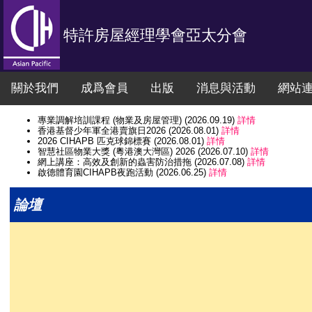
特許房屋經理學會亞太分會
關於我們
成爲會員
出版
消息與活動
網站
專業調解培訓課程 (物業及房屋管理) (2026.09.19)
詳情
香港基督少年軍全港賣旗日2026 (2026.08.01)
詳情
2026 CIHAPB 匹克球錦標賽 (2026.08.01)
詳情
智慧社區物業大獎 (粵港澳大灣區) 2026 (2026.07.10)
詳情
網上講座：高效及創新的蟲害防治措拖 (2026.07.08)
詳情
啟德體育園CIHAPB夜跑活動 (2026.06.25)
詳情
CIHAPB 講座：物業管理糾紛解決案例分析 暨 專業調解員 頒證典禮 (202
工業傷亡權益會 2026年6月6日全港賣旗日 (2026.06.06)
詳情
論壇
網上講座法律知識系列 : 物業管理中如何解讀『滋擾』 (2026.06.03)
參觀「前深水埗配水庫」 (2026.05.09)
詳情
參觀「安全社區體驗館」 (2026.05.09)
詳情
CIHAPB Annual Conference 2025 - Housing Future: Re-Invente
特許房屋經理學會亞太分會秘書處工作時間 (2026.22.16)
詳情
網上講座 「建築物早期火災偵測」 (2026.01.29)
詳情
特許房屋經理學會亞太分會秘書處工作時間 (2025.12.31)
詳情
特許房屋經理學會亞太分會秘書處工作時間 (2025.12.24)
詳情
特許房屋經理學會亞太分會周年晚宴2025 (2025.11.03)
詳情
香港學生輔助會 (HKSAS) 全港賣旗日 (2025.09.06)
詳情
參觀 "地理空間實驗室" (2025.08.19)
詳情