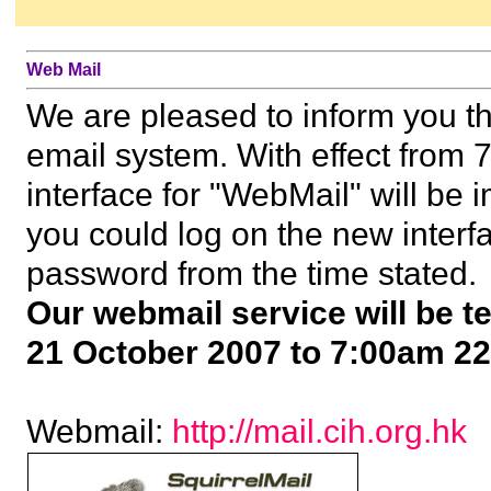
調解和仲裁與香港物業管理 (2025.08.06)
詳情
参观 "展城馆" (2025.07.26)
詳情
地中海貧血兒童基金愛心賣旗 (2025.07.19)
詳情
内地会员到香港考察 (2025.07.12)
詳情
Web Mail
參觀 "圍方" (2025.06.17)
詳情
ESG 講座 "建築物的減碳、氣候適應與韌性及物業管理從業員成為房地產 ES
We are pleased to inform you t
面試技巧工作坊 (2025.05.12)
詳情
房協長者安居資源中心「樂齡家居睇真 D + 智醒家居睇真 D」導賞 (2025
法律講座 "2024年建築物管理（修訂）條例" (2025.04.09)
詳情
email system. With effect from
無錫・武漢訪問交流團 (2025.03.26)
詳情
暢遊郊遊樂逍遙X 無痕山林 (2025.03.08)
詳情
interface for "WebMail" will be
Working Schedule for CIHAPB Secretariat (2025.01.28)
詳情
特許房屋經理學會亞太分會2024 年度大會" (2025.01.09)
詳情
you could log on the new inter
Working Schedule for CIHAPB Secretariat (2024.12.24)
詳情
香港視網膜病變協會港島慈善賣旗活動 (2024.12.21)
詳情
CIHAPB Annual Conference 2024 - Elevating Property Manageme
password from the time stated.
實地參觀 The Henderson" (2024.12.06)
詳情
法律講座 "多層建築物水管維修責任誰屬" (2024.10.26)
詳情
Our webmail service will be 
誠信為本的專業物業管理 (2024.09.30)
詳情
桌球體驗班 (2024.09.27)
詳情
升降機的管理、優化及「優質升降機服務認可計劃」 (2024.09.25)
詳
21 October 2007 to 7:00am 22
Working Schedule for CIHAPB Secretariat (2024.09.17)
詳情
特許房屋經理學會亞太分會周年晚宴2024 (2024.09.12)
詳情
WEEE · PARK 實地參觀 (2024.08.31)
詳情
Site Tour to Discovery Bay (2024.07.13)
詳情
Webmail:
Master of Urban Studies and Housing Management (MUS&HM) Pro
http://mail.cih.org.hk
******************************************************************************