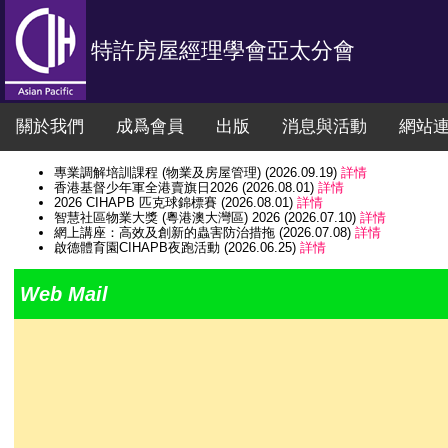
特許房屋經理學會亞太分會
關於我們
成爲會員
出版
消息與活動
網站
專業調解培訓課程 (物業及房屋管理) (2026.09.19)
詳情
香港基督少年軍全港賣旗日2026 (2026.08.01)
詳情
2026 CIHAPB 匹克球錦標賽 (2026.08.01)
詳情
智慧社區物業大獎 (粵港澳大灣區) 2026 (2026.07.10)
詳情
網上講座：高效及創新的蟲害防治措拖 (2026.07.08)
詳情
啟德體育園CIHAPB夜跑活動 (2026.06.25)
詳情
CIHAPB 講座：物業管理糾紛解決案例分析 暨 專業調解員 頒證典禮 (202
工業傷亡權益會 2026年6月6日全港賣旗日 (2026.06.06)
詳情
Web Mail
網上講座法律知識系列 : 物業管理中如何解讀『滋擾』 (2026.06.03)
參觀「前深水埗配水庫」 (2026.05.09)
詳情
參觀「安全社區體驗館」 (2026.05.09)
詳情
CIHAPB Annual Conference 2025 - Housing Future: Re-Invente
特許房屋經理學會亞太分會秘書處工作時間 (2026.22.16)
詳情
網上講座 「建築物早期火災偵測」 (2026.01.29)
詳情
特許房屋經理學會亞太分會秘書處工作時間 (2025.12.31)
詳情
特許房屋經理學會亞太分會秘書處工作時間 (2025.12.24)
詳情
特許房屋經理學會亞太分會周年晚宴2025 (2025.11.03)
詳情
香港學生輔助會 (HKSAS) 全港賣旗日 (2025.09.06)
詳情
參觀 "地理空間實驗室" (2025.08.19)
詳情